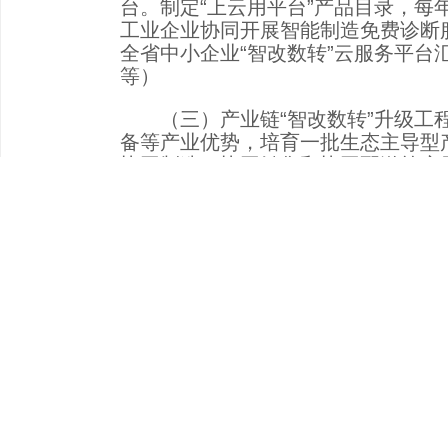
台。制定“上云用平台”产品目录，每
工业企业协同开展智能制造免费诊断服
全省中小企业“智改数转”云服务平台
等）
（三）产业链“智改数转”升级工程
备等产业优势，培育一批生态主导型产
协同制造、协同销售和协同配送等应
企业数字化协作和精准对接，培育数字
位：省工业和信息化厅、省商务厅等
（四）工业互联网创新工程。支持综
重点工业互联网平台，推动平台汇聚工
业互联网”场景应用，每年打造20
及服务供给，每年打造20个工业大数
近40%，累计打造重点工业互联网平
业40家。（责任单位：省工业和信
（五）领军服务商培育工程。分类制
剥离“智改数转”业务部门成立独立